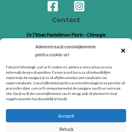
Contact
Dr.Tîrban Pantelimon-Florin - Chirurgie
Orală
Administrează consimțămintele
Nr. tel: 0741675620
pentru cookie-uri
E-Mail: drtirban@gmail.com
Cabinet Medicină Dentară Dr.Stana Silvia -
Folosim tehnologii, cum ar fi cookie-uri, pentru a stoca și/sau accesa
informații despre dispozitive. Facem acest lucru ca să îmbunătățim
Arad, Str. Stefan Cicio Pop, nr.18
experiența de navigare și ca să afișăm anunțuri personalizate sau
nepersonalizate. Consimțământul pentru aceste tehnologii ne va permite să
procesăm date, cum ar fi comportamentul de navigare sau ID-uri unice pe
site. Dacă nu îți dai consimțământul sau îl retragi, poți să afectezi în mod
negativ anumite funcționalități și funcții.
Copyright © 2026 Dr.Tîrban Pantelimon-Florin
Acceptă
Powered by Dr.Tîrban Pantelimon-Florin
Refuză